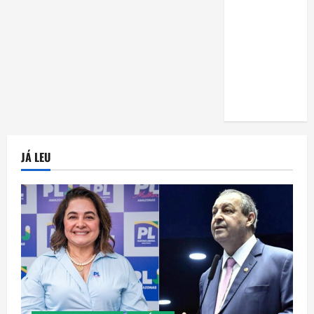
uma horta
em casa:
guia
completo
para
iniciantes
JÁ LEU