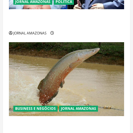
JORNAL AMAZONAS
POLÍTICA
Cenário eleitoral no Amazonas aponta disputa
acirrada entre Omar Aziz e Maria do Carmo
JORNAL AMAZONAS
BUSINESS E NEGÓCIOS
JORNAL AMAZONAS
Ibama declara pirarucu espécie invasora fora da
Amazônia e libera abate sem restrições