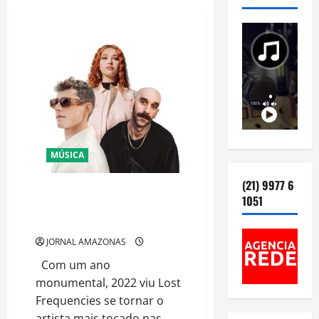
MÚSICA
(21) 9977 6
Lost Frequencies fecha o ano
1051
em grande estilo com “Back To
You”
JORNAL AMAZONAS
Com um ano
monumental, 2022 viu Lost
Frequencies se tornar o
artista mais tocado nas