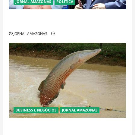
JORNAL AMAZONAS
POLÍTICA
Cenário eleitoral no Amazonas aponta disputa
acirrada entre Omar Aziz e Maria do Carmo
JORNAL AMAZONAS
BUSINESS E NEGÓCIOS
JORNAL AMAZONAS
Ibama declara pirarucu espécie invasora fora da
Amazônia e libera abate sem restrições