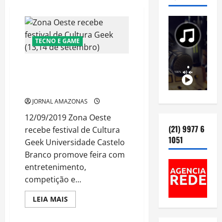
TECNO E GAME
Zona Oeste recebe festival de
Cultura Geek (13,14 de
setembro)
JORNAL AMAZONAS
12/09/2019 Zona Oeste
(21) 9977 6
recebe festival de Cultura
1051
Geek Universidade Castelo
Branco promove feira com
entretenimento,
competição e...
Read
LEIA MAIS
more
about
Zona