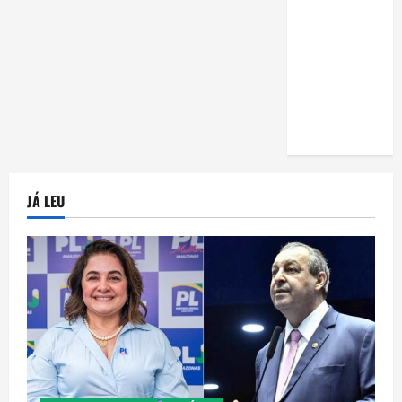
uma horta
em casa:
guia
completo
para
iniciantes
JÁ LEU