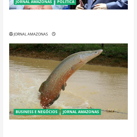
JORNAL AMAZONAS
POLÍTICA
Cenário eleitoral no Amazonas aponta disputa
acirrada entre Omar Aziz e Maria do Carmo
JORNAL AMAZONAS
BUSINESS E NEGÓCIOS
JORNAL AMAZONAS
Ibama declara pirarucu espécie invasora fora da
Amazônia e libera abate sem restrições