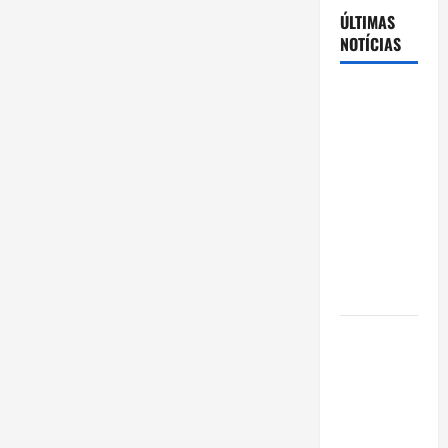
ÚLTIMAS
NOTÍCIAS
Cenário
eleitoral no
Amazonas
aponta
disputa
acirrada
entre Omar
Aziz e Maria
do Carmo
Ibama
declara
pirarucu
espécie
invasora