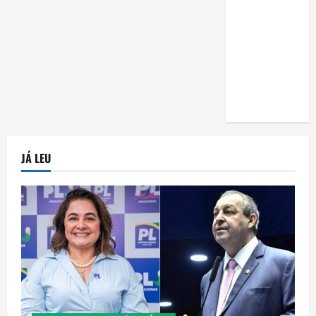
uma horta
em casa:
guia
completo
para
iniciantes
JÁ LEU