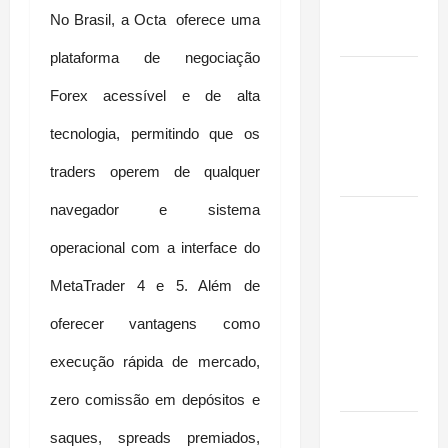
Conquista o
No Brasil, a Octa  oferece uma 
Mundo
plataforma de negociação 
Oropouche:
Forex acessível e de alta 
Uma
Doença
tecnologia, permitindo que os 
Tropical
Emergente
traders operem de qualquer 
navegador e sistema 
Dengue,
zika e
operacional com a interface do 
chikungunya:
MetaTrader 4 e 5. Além de 
como
prevenir as
oferecer vantagens como 
doenças do
Aedes
execução rápida de mercado, 
aegypti
zero comissão em depósitos e 
Planejamento
saques, spreads premiados, 