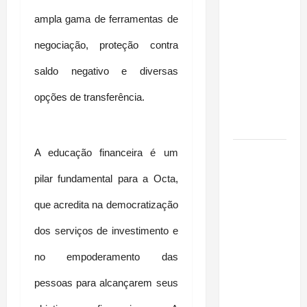
financeiro é
ampla gama de ferramentas de 
a chave
para
negociação, proteção contra 
preservar
patrimônio
saldo negativo e diversas 
e garantir o
opções de transferência.
futuro da
família
Garimpo
A educação financeira é um 
ilegal
pilar fundamental para a Octa, 
transforma
redes
que acredita na democratização 
sociais em
dos serviços de investimento e 
vitrine para
atividade
no empoderamento das 
clandestina
pessoas para alcançarem seus 
na