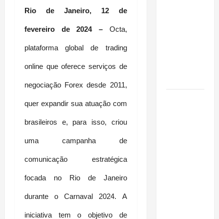
espécie
Rio de Janeiro, 12 de 
invasora
fora da
fevereiro de 2024 – 
Octa, 
Amazônia e
plataforma global de trading 
libera abate
sem
online que oferece serviços de 
restrições
negociação Forex desde 2011, 
Manaus
quer expandir sua atuação com 
Além dos
Cartões-
brasileiros e, para isso, criou 
Postais:
uma campanha de 
Descubra
Espaços
comunicação estratégica 
Gratuitos
focada no Rio de Janeiro 
que
Revelam a
durante o Carnaval 2024. A 
Alma da
iniciativa tem o objetivo de 