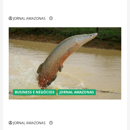
Cenário eleitoral no Amazonas aponta disputa
acirrada entre Omar Aziz e Maria do Carmo
JORNAL AMAZONAS
BUSINESS E NEGÓCIOS
JORNAL AMAZONAS
Ibama declara pirarucu espécie invasora fora da
Amazônia e libera abate sem restrições
JORNAL AMAZONAS