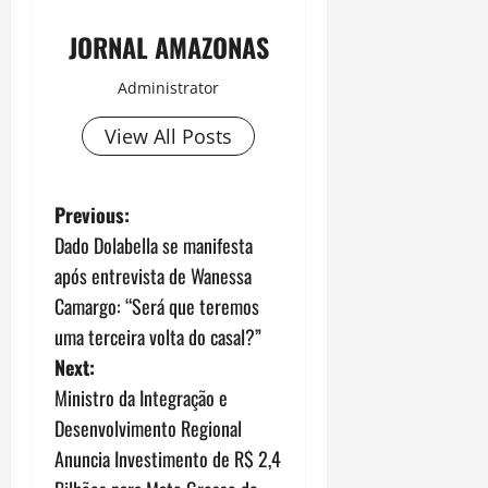
JORNAL AMAZONAS
Administrator
View All Posts
P
Previous:
Dado Dolabella se manifesta
o
após entrevista de Wanessa
s
Camargo: “Será que teremos
uma terceira volta do casal?”
t
Next:
n
Ministro da Integração e
Desenvolvimento Regional
a
Anuncia Investimento de R$ 2,4