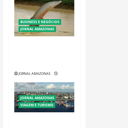
BUSINESS E NEGÓCIOS
JORNAL AMAZONAS
Ibama declara pirarucu
espécie invasora fora da
Amazônia e libera abate sem
restrições
JORNAL AMAZONAS
JORNAL AMAZONAS
VIAGEM E TURISMO
Manaus Além dos Cartões-
Postais: Descubra Espaços