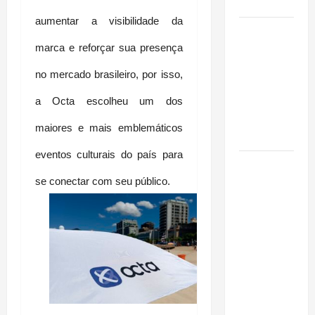
Cidade
aumentar a visibilidade da 
Incêndios
Florestais
marca e reforçar sua presença 
na
no mercado brasileiro, por isso, 
Amazônia
Ameaçam o
a Octa escolheu um dos 
Futuro do
maiores e mais emblemáticos 
Bioma
eventos culturais do país para 
Castanha-
do-Pará ou
se conectar com seu público.
Castanha-
da-
Amazônia?
Conheça o
Tesouro
Brasileiro
que