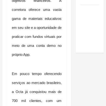
Amazônia
objetivos financeiros. A 
Como fazer
corretora oferece uma vasta 
uma horta
gama de materiais educativos 
em casa:
guia
em seu site e a oportunidade de 
completo
praticar com fundos virtuais por 
para
iniciantes
meio de uma conta demo no 
próprio App.
Em pouco tempo oferecendo 
serviços ao mercado brasileiro, 
a Octa já conquistou mais de 
700 mil clientes, com um 