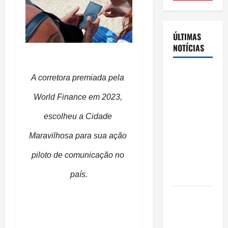
ÚLTIMAS
NOTÍCIAS
Cenário
A corretora premiada pela 
eleitoral no
World Finance em 2023, 
Amazonas
aponta
escolheu a Cidade 
disputa
Maravilhosa para sua ação 
acirrada
entre Omar
piloto de comunicação no 
Aziz e Maria
do Carmo
país.
Ibama
declara
pirarucu