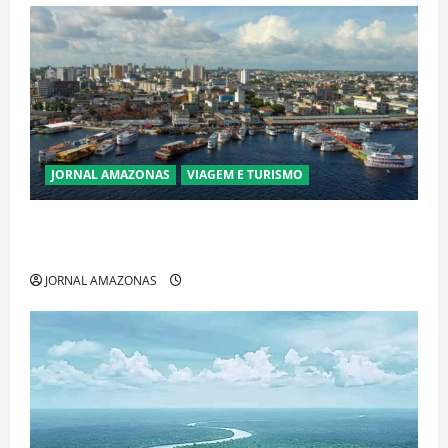
JORNAL AMAZONAS
VIAGEM E TURISMO
Manaus Além dos Cartões-Postais: Descubra
Espaços Gratuitos que Revelam a Alma da Cidade
JORNAL AMAZONAS