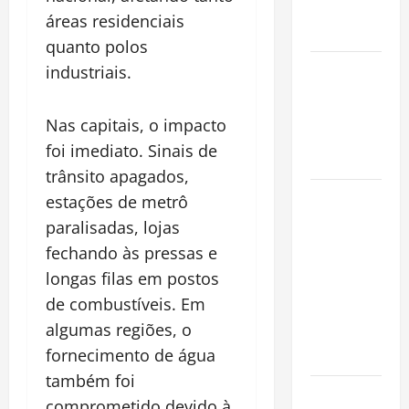
Conquista o
áreas residenciais
Mundo
quanto polos
Oropouche:
industriais.
Uma
Doença
Nas capitais, o impacto
Tropical
foi imediato. Sinais de
Emergente
trânsito apagados,
Dengue,
estações de metrô
zika e
paralisadas, lojas
chikungunya:
fechando às pressas e
como
longas filas em postos
prevenir as
de combustíveis. Em
doenças do
algumas regiões, o
Aedes
fornecimento de água
aegypti
também foi
Planejamento
comprometido devido à