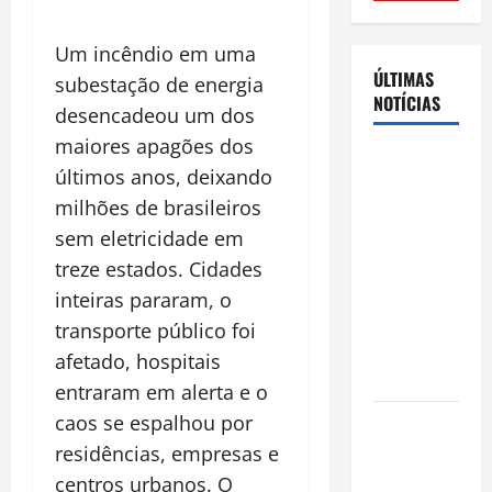
Um incêndio em uma
ÚLTIMAS
subestação de energia
NOTÍCIAS
desencadeou um dos
maiores apagões dos
Cenário
últimos anos, deixando
eleitoral no
milhões de brasileiros
Amazonas
sem eletricidade em
aponta
treze estados. Cidades
disputa
acirrada
inteiras pararam, o
entre Omar
transporte público foi
Aziz e Maria
afetado, hospitais
do Carmo
entraram em alerta e o
caos se espalhou por
Ibama
declara
residências, empresas e
pirarucu
centros urbanos. O