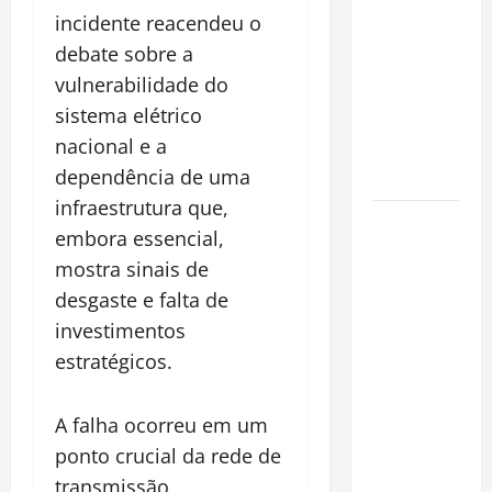
espécie
incidente reacendeu o
invasora
debate sobre a
fora da
vulnerabilidade do
Amazônia e
sistema elétrico
libera abate
nacional e a
sem
dependência de uma
restrições
infraestrutura que,
Manaus
embora essencial,
Além dos
mostra sinais de
Cartões-
desgaste e falta de
Postais:
investimentos
Descubra
Espaços
estratégicos.
Gratuitos
que
A falha ocorreu em um
Revelam a
ponto crucial da rede de
Alma da
transmissão,