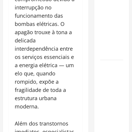
financeiro é
interrupção no
a chave
funcionamento das
para
bombas elétricas. O
preservar
patrimônio
apagão trouxe à tona a
e garantir o
delicada
futuro da
interdependência entre
família
os serviços essenciais e
a energia elétrica — um
Garimpo
ilegal
elo que, quando
transforma
rompido, expõe a
redes
fragilidade de toda a
sociais em
estrutura urbana
vitrine para
moderna.
atividade
clandestina
Além dos transtornos
na
imediatos, especialistas