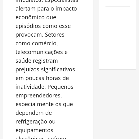
Amazônia
alertam para o impacto
Como fazer
econômico que
uma horta
episódios como esse
em casa:
provocam. Setores
guia
como comércio,
completo
para
telecomunicações e
iniciantes
saúde registram
prejuízos significativos
em poucas horas de
inatividade. Pequenos
empreendedores,
especialmente os que
dependem de
refrigeração ou
equipamentos
eletrônicos, sofrem