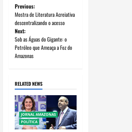
P
Previous:
Mostra de Literatura Acreiativa
o
descentralizando o acesso
s
Next:
Sob as Águas do Gigante: o
t
Petróleo que Ameaça a Foz do
n
Amazonas
a
v
RELATED NEWS
i
g
JORNAL AMAZONAS
a
POLÍTICA
t