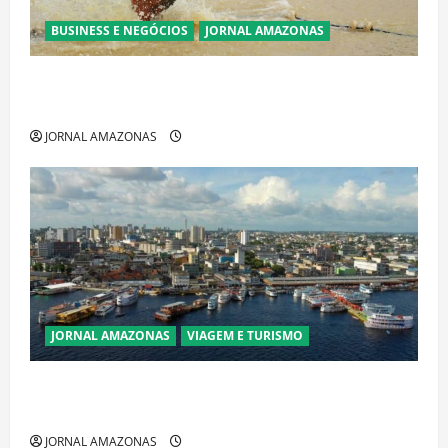
BUSINESS E NEGÓCIOS
JORNAL AMAZONAS
Ibama declara pirarucu espécie invasora fora da
Amazônia e libera abate sem restrições
JORNAL AMAZONAS
JORNAL AMAZONAS
VIAGEM E TURISMO
Manaus Além dos Cartões-Postais: Descubra
Espaços Gratuitos que Revelam a Alma da Cidade
JORNAL AMAZONAS