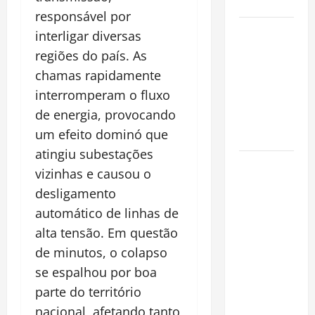
Cidade
responsável por
Incêndios
interligar diversas
Florestais
regiões do país. As
na
chamas rapidamente
Amazônia
interromperam o fluxo
Ameaçam o
de energia, provocando
Futuro do
um efeito dominó que
Bioma
atingiu subestações
Castanha-
vizinhas e causou o
do-Pará ou
desligamento
Castanha-
automático de linhas de
da-
alta tensão. Em questão
Amazônia?
de minutos, o colapso
Conheça o
Tesouro
se espalhou por boa
Brasileiro
parte do território
que
nacional, afetando tanto