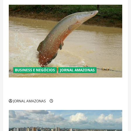
BUSINESS E NEGÓCIOS
JORNAL AMAZONAS
Ibama declara pirarucu espécie invasora fora da
Amazônia e libera abate sem restrições
JORNAL AMAZONAS