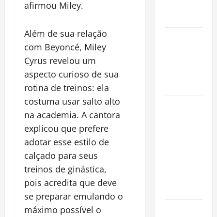
afirmou Miley.
Conquista o
Mundo
Além de sua relação
Oropouche:
com Beyoncé, Miley
Uma
Cyrus revelou um
Doença
Tropical
aspecto curioso de sua
Emergente
rotina de treinos: ela
costuma usar salto alto
Dengue,
na academia. A cantora
zika e
explicou que prefere
chikungunya:
como
adotar esse estilo de
prevenir as
calçado para seus
doenças do
treinos de ginástica,
Aedes
pois acredita que deve
aegypti
se preparar emulando o
Planejamento
máximo possível o