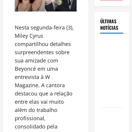
ÚLTIMAS
Nesta segunda-feira (3),
NOTÍCIAS
Miley Cyrus
Cenário
compartilhou detalhes
eleitoral no
surpreendentes sobre
Amazonas
sua amizade com
aponta
Beyoncé em uma
disputa
entrevista à W
acirrada
Magazine. A cantora
entre Omar
destacou que a relação
Aziz e Maria
entre elas vai muito
do Carmo
além do trabalho
Ibama
profissional,
declara
consolidado pela
pirarucu