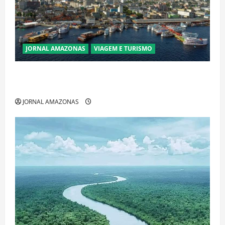
JORNAL AMAZONAS
VIAGEM E TURISMO
Manaus Além dos Cartões-Postais: Descubra
Espaços Gratuitos que Revelam a Alma da Cidade
JORNAL AMAZONAS