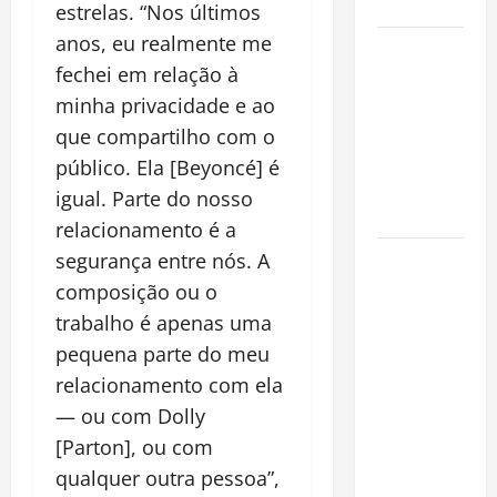
Cidade
estrelas. “Nos últimos
anos, eu realmente me
Incêndios
fechei em relação à
Florestais
na
minha privacidade e ao
Amazônia
que compartilho com o
Ameaçam o
público. Ela [Beyoncé] é
Futuro do
igual. Parte do nosso
Bioma
relacionamento é a
Castanha-
segurança entre nós. A
do-Pará ou
composição ou o
Castanha-
trabalho é apenas uma
da-
pequena parte do meu
Amazônia?
relacionamento com ela
Conheça o
— ou com Dolly
Tesouro
[Parton], ou com
Brasileiro
qualquer outra pessoa”,
que