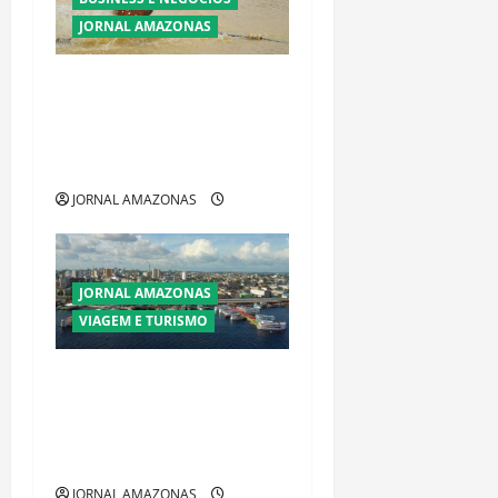
JORNAL AMAZONAS
Ibama declara pirarucu
espécie invasora fora da
Amazônia e libera abate sem
restrições
JORNAL AMAZONAS
JORNAL AMAZONAS
VIAGEM E TURISMO
Manaus Além dos Cartões-
Postais: Descubra Espaços
Gratuitos que Revelam a
Alma da Cidade
JORNAL AMAZONAS