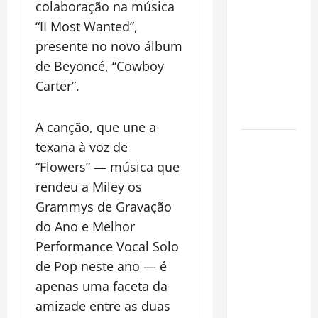
colaboração na música
espécie
“II Most Wanted”,
invasora
fora da
presente no novo álbum
Amazônia e
de Beyoncé, “Cowboy
libera abate
Carter”.
sem
restrições
A canção, que une a
Manaus
texana à voz de
Além dos
“Flowers” — música que
Cartões-
rendeu a Miley os
Postais:
Grammys de Gravação
Descubra
do Ano e Melhor
Espaços
Performance Vocal Solo
Gratuitos
de Pop neste ano — é
que
Revelam a
apenas uma faceta da
Alma da
amizade entre as duas