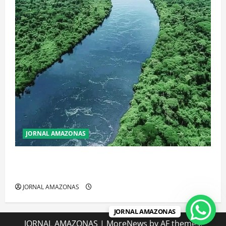
JORNAL AMAZONAS
Incêndios Florestais na Amazônia Ameaçam o Futuro
do Bioma
JORNAL AMAZONAS
JORNAL AMAZONAS
JORNAL AMAZONAS
|
MoreNews
by AF themes.