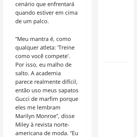
financeiro é
cenário que enfrentará
a chave
quando estiver em cima
para
de um palco.
preservar
patrimônio
“Meu mantra é, como
e garantir o
qualquer atleta: ‘Treine
futuro da
como você compete’.
família
Por isso, eu malho de
Garimpo
salto. A academia
ilegal
parece realmente difícil,
transforma
então uso meus sapatos
redes
Gucci de marfim porque
sociais em
vitrine para
eles me lembram
atividade
Marilyn Monroe”, disse
clandestina
Miley à revista norte-
na
americana de moda. “Eu