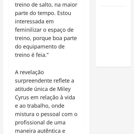
Amazônia
treino de salto, na maior
Como fazer
parte do tempo. Estou
uma horta
interessada em
em casa:
feminilizar o espaço de
guia
treino, porque boa parte
completo
do equipamento de
para
treino é feia.”
iniciantes
A revelação
surpreendente reflete a
atitude única de Miley
Cyrus em relação à vida
e ao trabalho, onde
mistura o pessoal com o
profissional de uma
maneira autêntica e