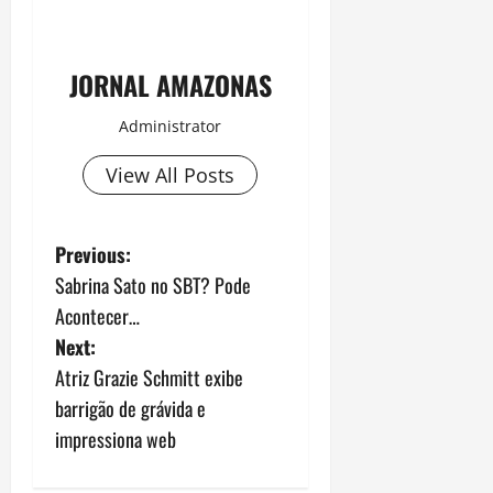
JORNAL AMAZONAS
Administrator
View All Posts
P
Previous:
Sabrina Sato no SBT? Pode
o
Acontecer…
s
Next:
Atriz Grazie Schmitt exibe
t
barrigão de grávida e
n
impressiona web
a