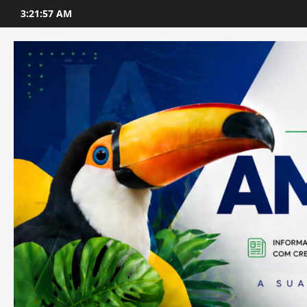
Skip
3:21:59 AM
to
content