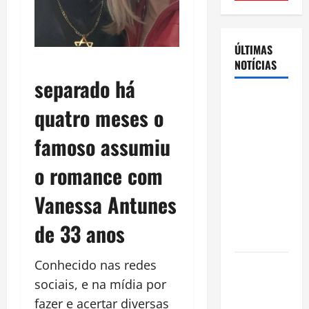
ÚLTIMAS
NOTÍCIAS
separado há
Cenário
quatro meses o
eleitoral no
Amazonas
famoso assumiu
aponta
o romance com
disputa
acirrada
Vanessa Antunes
entre Omar
Aziz e Maria
de 33 anos
do Carmo
Conhecido nas redes
Ibama
declara
sociais, e na mídia por
pirarucu
fazer e acertar diversas