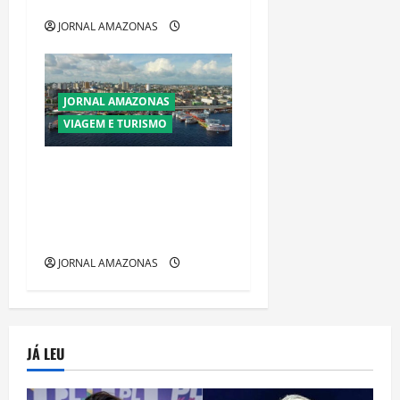
restrições
JORNAL AMAZONAS
JORNAL AMAZONAS
VIAGEM E TURISMO
Manaus Além dos Cartões-
Postais: Descubra Espaços
Gratuitos que Revelam a
Alma da Cidade
JORNAL AMAZONAS
JÁ LEU