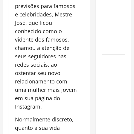
espécie
previsões para famosos
invasora
e celebridades, Mestre
fora da
José, que ficou
Amazônia e
conhecido como o
libera abate
vidente dos famosos,
sem
chamou a atenção de
restrições
seus seguidores nas
Manaus
redes sociais, ao
Além dos
ostentar seu novo
Cartões-
relacionamento com
Postais:
uma mulher mais jovem
Descubra
Espaços
em sua página do
Gratuitos
Instagram.
que
Normalmente discreto,
Revelam a
quanto a sua vida
Alma da