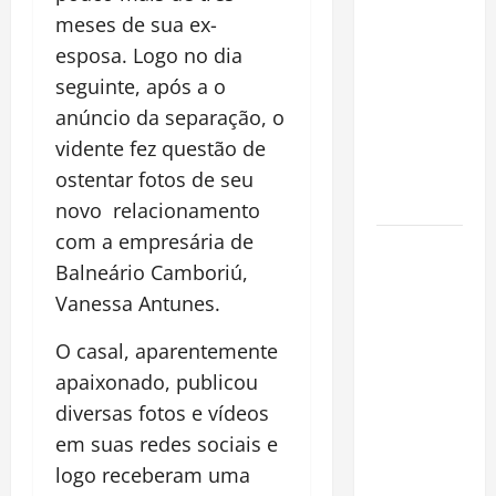
financeiro é
meses de sua ex-
a chave
esposa. Logo no dia
para
seguinte, após a o
preservar
anúncio da separação, o
patrimônio
e garantir o
vidente fez questão de
futuro da
ostentar fotos de seu
família
novo relacionamento
com a empresária de
Garimpo
Balneário Camboriú,
ilegal
transforma
Vanessa Antunes.
redes
O casal, aparentemente
sociais em
apaixonado, publicou
vitrine para
diversas fotos e vídeos
atividade
clandestina
em suas redes sociais e
na
logo receberam uma