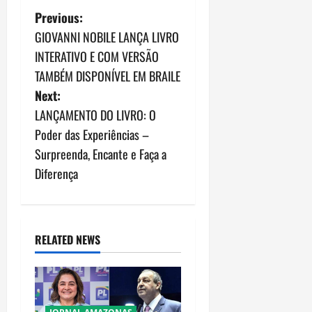
P
Previous:
GIOVANNI NOBILE LANÇA LIVRO
o
INTERATIVO E COM VERSÃO
s
TAMBÉM DISPONÍVEL EM BRAILE
Next:
t
LANÇAMENTO DO LIVRO: O
n
Poder das Experiências –
Surpreenda, Encante e Faça a
a
Diferença
v
i
RELATED NEWS
g
a