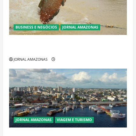
BUSINESS E NEGÓCIOS
JORNAL AMAZONAS
Ibama declara pirarucu espécie invasora fora da
Amazônia e libera abate sem restrições
JORNAL AMAZONAS
JORNAL AMAZONAS
VIAGEM E TURISMO
Manaus Além dos Cartões-Postais: Descubra