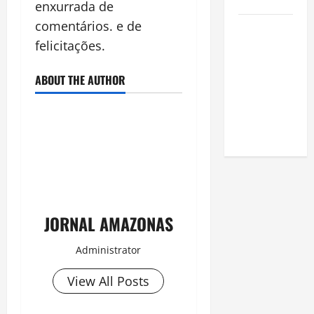
Amazônia
enxurrada de
comentários. e de
Como fazer
felicitações.
uma horta
em casa:
ABOUT THE AUTHOR
guia
completo
para
iniciantes
JORNAL AMAZONAS
Administrator
View All Posts