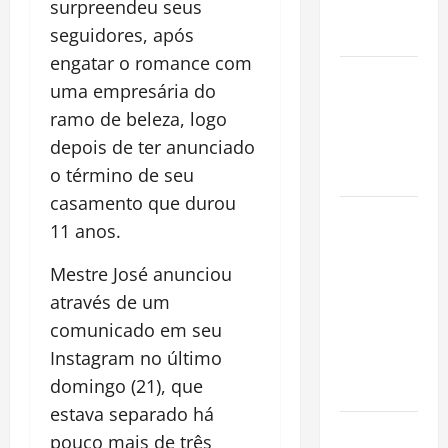
surpreendeu seus
Conquista o
seguidores, após
Mundo
engatar o romance com
Oropouche:
uma empresária do
Uma
ramo de beleza, logo
Doença
depois de ter anunciado
Tropical
o término de seu
Emergente
casamento que durou
Dengue,
11 anos.
zika e
chikungunya:
Mestre José anunciou
como
através de um
prevenir as
comunicado em seu
doenças do
Instagram no último
Aedes
domingo (21), que
aegypti
estava separado há
Planejamento
pouco mais de três