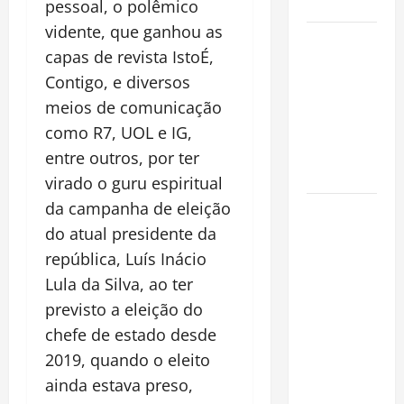
Cidade
pessoal, o polêmico
vidente, que ganhou as
Incêndios
capas de revista IstoÉ,
Florestais
Contigo, e diversos
na
meios de comunicação
Amazônia
Ameaçam o
como R7, UOL e IG,
Futuro do
entre outros, por ter
Bioma
virado o guru espiritual
da campanha de eleição
Castanha-
do atual presidente da
do-Pará ou
Castanha-
república, Luís Inácio
da-
Lula da Silva, ao ter
Amazônia?
previsto a eleição do
Conheça o
chefe de estado desde
Tesouro
2019, quando o eleito
Brasileiro
ainda estava preso,
que