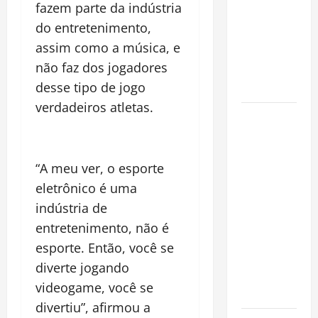
fazem parte da indústria
na
do entretenimento,
Amazônia
assim como a música, e
Ameaçam o
não faz dos jogadores
Futuro do
desse tipo de jogo
Bioma
verdadeiros atletas.
Castanha-
do-Pará ou
Castanha-
“A meu ver, o esporte
da-
Amazônia?
eletrônico é uma
Conheça o
indústria de
Tesouro
entretenimento, não é
Brasileiro
esporte. Então, você se
que
diverte jogando
Conquista o
videogame, você se
Mundo
divertiu”, afirmou a