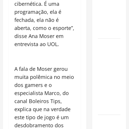
cibernética. É uma
preservar
patrimônio
programação, ela é
e garantir o
fechada, ela não é
futuro da
aberta, como o esporte”,
família
disse Ana Moser em
entrevista ao UOL.
Garimpo
ilegal
transforma
redes
A fala de Moser gerou
sociais em
muita polêmica no meio
vitrine para
dos gamers e o
atividade
especialista Marco, do
clandestina
canal Boleiros Tips,
na
Amazônia
explica que na verdade
este tipo de jogo é um
Como fazer
desdobramento dos
uma horta