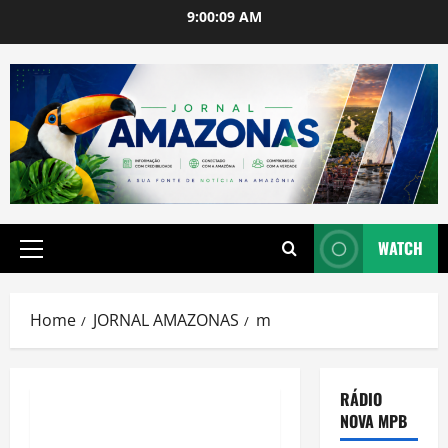
Skip
9:00:10 AM
to
content
WATCH
Primary
Menu
Home
JORNAL AMAZONAS
m
RÁDIO
NOVA MPB