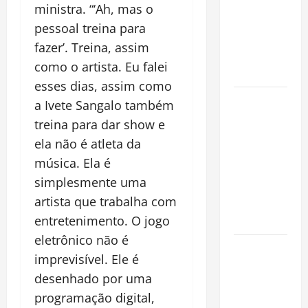
Oropouche:
ministra. “‘Ah, mas o
Uma
pessoal treina para
Doença
fazer’. Treina, assim
Tropical
como o artista. Eu falei
Emergente
esses dias, assim como
Dengue,
a Ivete Sangalo também
zika e
treina para dar show e
chikungunya:
ela não é atleta da
como
música. Ela é
prevenir as
simplesmente uma
doenças do
artista que trabalha com
Aedes
entretenimento. O jogo
aegypti
eletrônico não é
Planejamento
imprevisível. Ele é
financeiro é
desenhado por uma
a chave
programação digital,
para