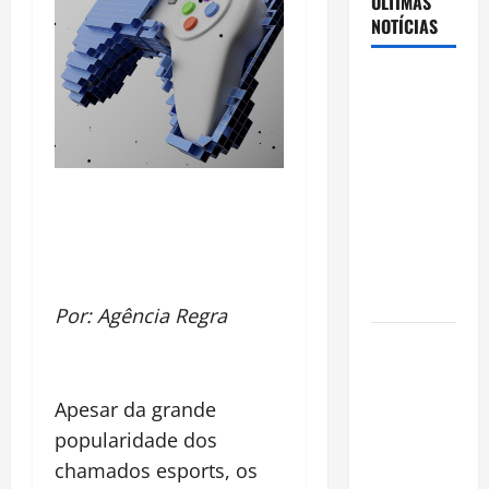
ÚLTIMAS
NOTÍCIAS
Cenário
eleitoral no
Amazonas
aponta
disputa
acirrada
entre Omar
Aziz e Maria
do Carmo
Por: Agência Regra
Ibama
declara
pirarucu
Apesar da grande
espécie
popularidade dos
invasora
chamados esports, os
fora da