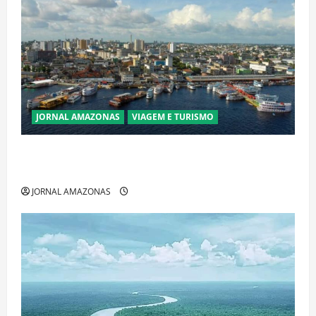
JORNAL AMAZONAS
VIAGEM E TURISMO
Manaus Além dos Cartões-Postais: Descubra
Espaços Gratuitos que Revelam a Alma da Cidade
JORNAL AMAZONAS