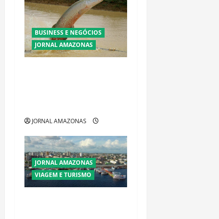
BUSINESS E NEGÓCIOS
JORNAL AMAZONAS
Ibama declara pirarucu
espécie invasora fora da
Amazônia e libera abate sem
restrições
JORNAL AMAZONAS
JORNAL AMAZONAS
VIAGEM E TURISMO
Manaus Além dos Cartões-
Postais: Descubra Espaços