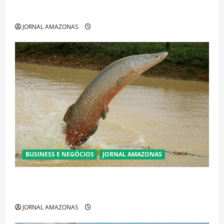
Cenário eleitoral no Amazonas aponta disputa
acirrada entre Omar Aziz e Maria do Carmo
JORNAL AMAZONAS
BUSINESS E NEGÓCIOS
JORNAL AMAZONAS
Ibama declara pirarucu espécie invasora fora da
Amazônia e libera abate sem restrições
JORNAL AMAZONAS