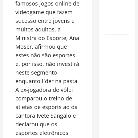
famosos jogos online de
Amazônia e
videogame que fazem
libera abate
sucesso entre jovens e
sem
restrições
muitos adultos, a
Ministra do Esporte, Ana
Manaus
Moser, afirmou que
Além dos
estes não são esportes
Cartões-
e, por isso, não investirá
Postais:
Descubra
neste segmento
Espaços
enquanto líder na pasta.
Gratuitos
A ex-jogadora de vôlei
que
comparou o treino de
Revelam a
atletas de esports ao da
Alma da
cantora Ivete Sangalo e
Cidade
declarou que os
Incêndios
esportes eletrônicos
Florestais