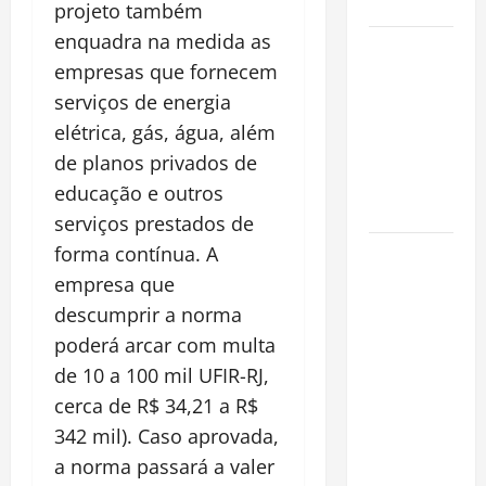
Cidade
projeto também
enquadra na medida as
Incêndios
empresas que fornecem
Florestais
na
serviços de energia
Amazônia
elétrica, gás, água, além
Ameaçam o
de planos privados de
Futuro do
educação e outros
Bioma
serviços prestados de
Castanha-
forma contínua. A
do-Pará ou
empresa que
Castanha-
descumprir a norma
da-
poderá arcar com multa
Amazônia?
de 10 a 100 mil UFIR-RJ,
Conheça o
cerca de R$ 34,21 a R$
Tesouro
342 mil). Caso aprovada,
Brasileiro
a norma passará a valer
que