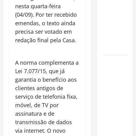
espécie
nesta quarta-feira
invasora
(04/09). Por ter recebido
fora da
emendas, o texto ainda
Amazônia e
precisa ser votado em
libera abate
redação final pela Casa.
sem
restrições
Manaus
A norma complementa a
Além dos
Lei 7.077/15, que já
Cartões-
garantia o benefício aos
Postais:
clientes antigos de
Descubra
serviço de telefonia fixa,
Espaços
móvel, de TV por
Gratuitos
assinatura e de
que
Revelam a
transmissão de dados
Alma da
via internet. O novo