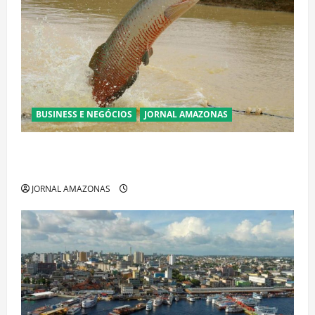
BUSINESS E NEGÓCIOS
JORNAL AMAZONAS
Ibama declara pirarucu espécie invasora fora da
Amazônia e libera abate sem restrições
JORNAL AMAZONAS