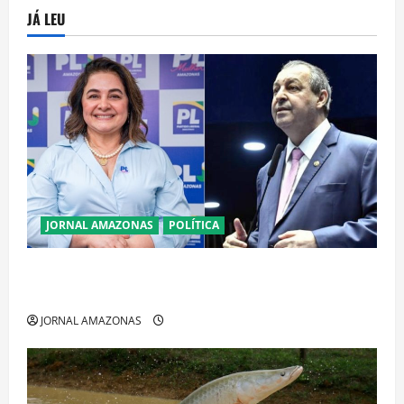
JÁ LEU
JORNAL AMAZONAS
POLÍTICA
Cenário eleitoral no Amazonas aponta disputa
acirrada entre Omar Aziz e Maria do Carmo
JORNAL AMAZONAS