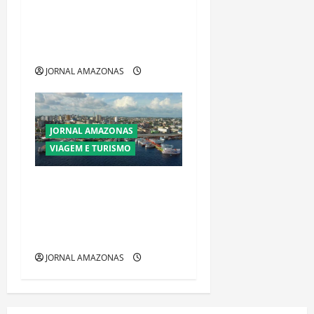
espécie invasora fora da
Amazônia e libera abate sem
restrições
JORNAL AMAZONAS
JORNAL AMAZONAS
VIAGEM E TURISMO
Manaus Além dos Cartões-
Postais: Descubra Espaços
Gratuitos que Revelam a
Alma da Cidade
JORNAL AMAZONAS