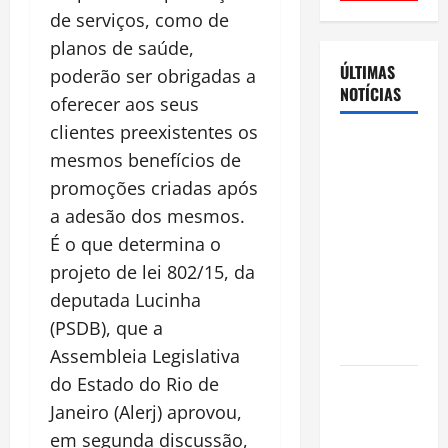
de serviços, como de
planos de saúde,
ÚLTIMAS
poderão ser obrigadas a
NOTÍCIAS
oferecer aos seus
clientes preexistentes os
Cenário
mesmos benefícios de
eleitoral no
promoções criadas após
Amazonas
a adesão dos mesmos.
aponta
É o que determina o
disputa
acirrada
projeto de lei 802/15, da
entre Omar
deputada Lucinha
Aziz e Maria
(PSDB), que a
do Carmo
Assembleia Legislativa
do Estado do Rio de
Ibama
declara
Janeiro (Alerj) aprovou,
pirarucu
em segunda discussão,