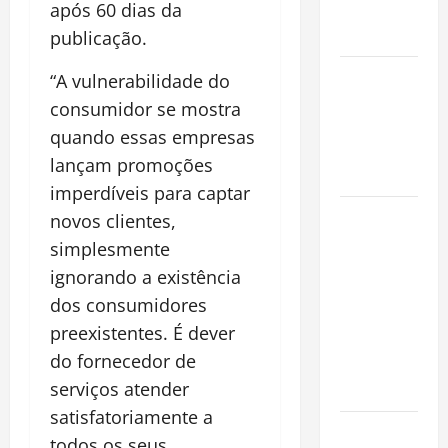
após 60 dias da
Conquista o
Mundo
publicação.
Oropouche:
“A vulnerabilidade do
Uma
consumidor se mostra
Doença
quando essas empresas
Tropical
lançam promoções
Emergente
imperdíveis para captar
Dengue,
novos clientes,
zika e
simplesmente
chikungunya:
ignorando a existência
como
dos consumidores
prevenir as
preexistentes. É dever
doenças do
do fornecedor de
Aedes
serviços atender
aegypti
satisfatoriamente a
Planejamento
todos os seus