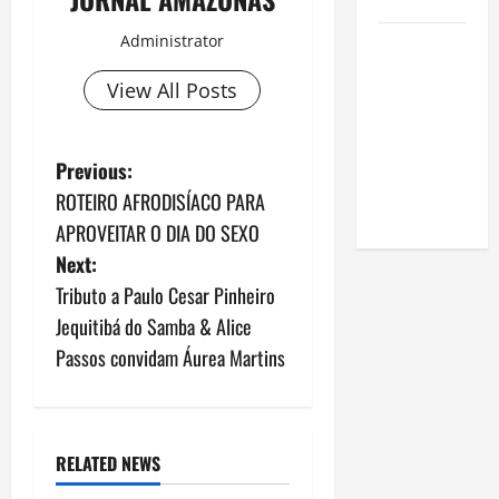
Amazônia
Administrator
Como fazer
uma horta
View All Posts
em casa:
guia
completo
P
Previous:
para
ROTEIRO AFRODISÍACO PARA
iniciantes
o
APROVEITAR O DIA DO SEXO
s
Next:
Tributo a Paulo Cesar Pinheiro
t
Jequitibá do Samba & Alice
n
Passos convidam Áurea Martins
a
v
RELATED NEWS