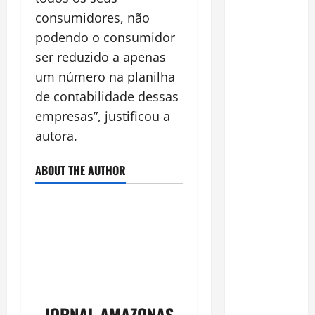
financeiro é
consumidores, não
a chave
podendo o consumidor
para
ser reduzido a apenas
preservar
patrimônio
um número na planilha
e garantir o
de contabilidade dessas
futuro da
empresas”, justificou a
família
autora.
Garimpo
ABOUT THE AUTHOR
ilegal
transforma
redes
sociais em
vitrine para
atividade
clandestina
na
JORNAL AMAZONAS