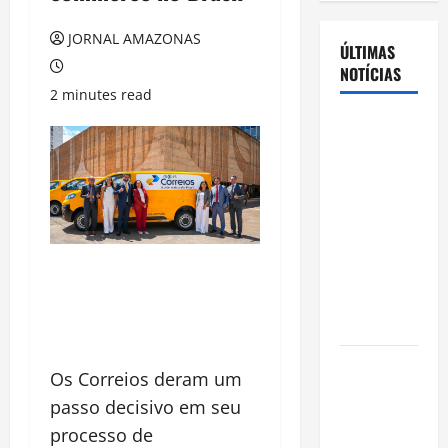
JORNAL AMAZONAS
ÚLTIMAS
NOTÍCIAS
2 minutes read
Cenário
eleitoral no
Amazonas
aponta
disputa
acirrada
entre Omar
Aziz e Maria
do Carmo
Ibama
Os Correios deram um
declara
passo decisivo em seu
pirarucu
processo de
espécie