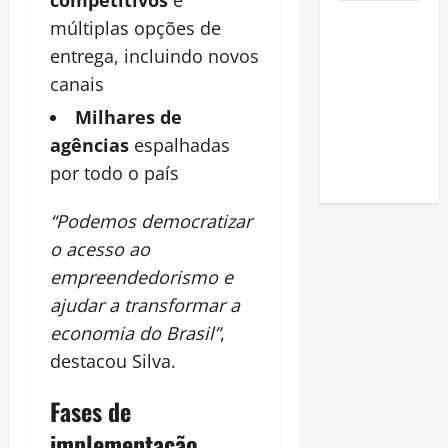
Como fazer
múltiplas opções de
uma horta
entrega, incluindo novos
em casa:
canais
guia
Milhares de
completo
agências
espalhadas
para
iniciantes
por todo o país
“Podemos democratizar
o acesso ao
empreendedorismo e
ajudar a transformar a
economia do Brasil”
,
destacou Silva.
Fases de
implementação