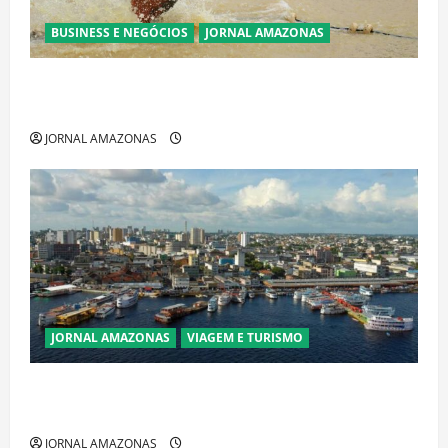
BUSINESS E NEGÓCIOS
JORNAL AMAZONAS
Ibama declara pirarucu espécie invasora fora da
Amazônia e libera abate sem restrições
JORNAL AMAZONAS
JORNAL AMAZONAS
VIAGEM E TURISMO
Manaus Além dos Cartões-Postais: Descubra
Espaços Gratuitos que Revelam a Alma da Cidade
JORNAL AMAZONAS