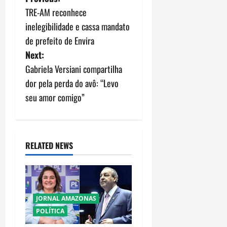
P
TRE-AM reconhece
o
inelegibilidade e cassa mandato
s
de prefeito de Envira
Next:
t
Gabriela Versiani compartilha
n
dor pela perda do avô: “Levo
seu amor comigo”
a
v
i
RELATED NEWS
g
a
JORNAL AMAZONAS
t
POLÍTICA