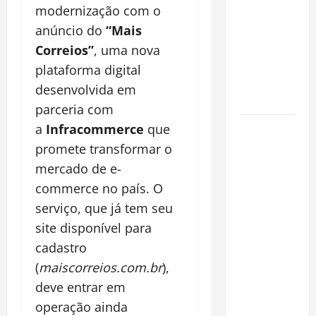
modernização com o
invasora
fora da
anúncio do
“Mais
Amazônia e
Correios”
, uma nova
libera abate
plataforma digital
sem
desenvolvida em
restrições
parceria com
Manaus
a
Infracommerce
que
Além dos
promete transformar o
Cartões-
mercado de e-
Postais:
commerce no país. O
Descubra
serviço, que já tem seu
Espaços
site disponível para
Gratuitos
cadastro
que
(
maiscorreios.com.br
),
Revelam a
deve entrar em
Alma da
Cidade
operação ainda