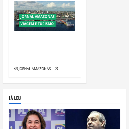
JORNAL AMAZONAS
VIAGEM E TURISMO
Manaus Além dos Cartões-
Postais: Descubra Espaços
Gratuitos que Revelam a
Alma da Cidade
JORNAL AMAZONAS
JÁ LEU