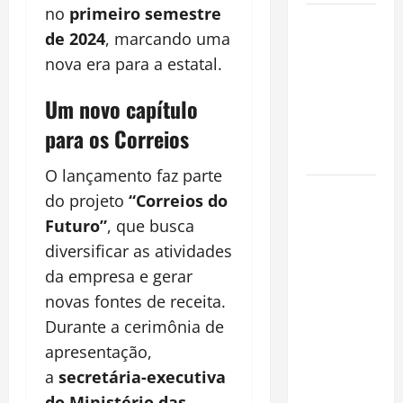
no
primeiro semestre
Incêndios
de 2024
, marcando uma
Florestais
nova era para a estatal.
na
Amazônia
Um novo capítulo
Ameaçam o
para os Correios
Futuro do
Bioma
O lançamento faz parte
Castanha-
do projeto
“Correios do
do-Pará ou
Futuro”
, que busca
Castanha-
diversificar as atividades
da-
da empresa e gerar
Amazônia?
novas fontes de receita.
Conheça o
Durante a cerimônia de
Tesouro
Brasileiro
apresentação,
que
a
secretária-executiva
Conquista o
do Ministério das