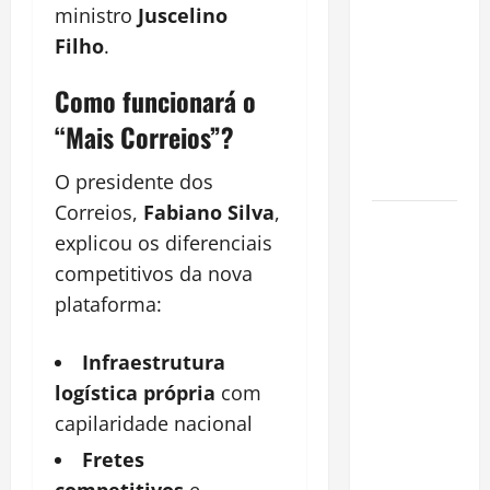
a chave
ministro
Juscelino
para
Filho
.
preservar
Como funcionará o
patrimônio
e garantir o
“Mais Correios”?
futuro da
família
O presidente dos
Correios,
Fabiano Silva
,
Garimpo
explicou os diferenciais
ilegal
competitivos da nova
transforma
plataforma:
redes
sociais em
vitrine para
Infraestrutura
atividade
logística própria
com
clandestina
capilaridade nacional
na
Fretes
Amazônia
competitivos
e