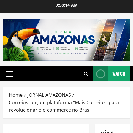
Skip
9:58:15 AM
to
content
WATCH
Primary
Menu
Home
JORNAL AMAZONAS
Correios lançam plataforma “Mais Correios” para
revolucionar o e-commerce no Brasil