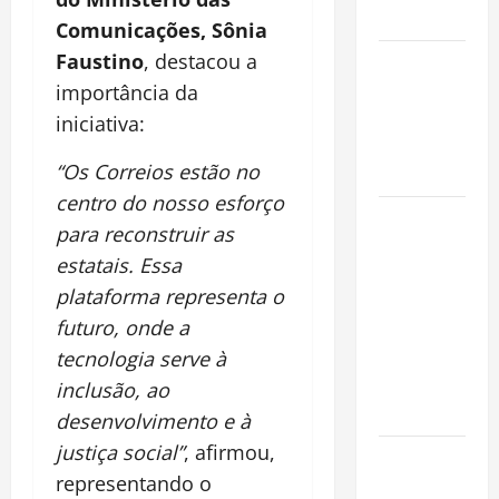
Mundo
Comunicações, Sônia
Faustino
, destacou a
Oropouche:
Uma
importância da
Doença
iniciativa:
Tropical
“Os Correios estão no
Emergente
centro do nosso esforço
Dengue,
para reconstruir as
zika e
estatais. Essa
chikungunya:
plataforma representa o
como
futuro, onde a
prevenir as
doenças do
tecnologia serve à
Aedes
inclusão, ao
aegypti
desenvolvimento e à
justiça social”
, afirmou,
Planejamento
representando o
financeiro é