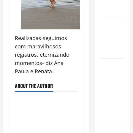
Conquista o
Mundo
Oropouche:
Uma
Doença
Realizadas seguimos
Tropical
com maravilhosos
Emergente
registros, eternizando
momentos- diz Ana
Dengue,
Paula e Renata.
zika e
chikungunya:
ABOUT THE AUTHOR
como
prevenir as
doenças do
Aedes
aegypti
Planejamento