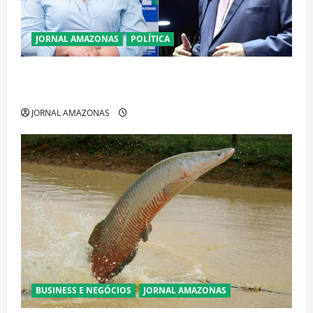
JORNAL AMAZONAS
POLÍTICA
Cenário eleitoral no Amazonas aponta disputa
acirrada entre Omar Aziz e Maria do Carmo
JORNAL AMAZONAS
BUSINESS E NEGÓCIOS
JORNAL AMAZONAS