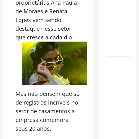
proprietárias Ana Paula
espécie
de Moraes e Renata
invasora
fora da
Lopes vem sendo
Amazônia e
destaque nesse setor
libera abate
que cresce a cada dia.
sem
restrições
Manaus
Além dos
Cartões-
Postais:
Mas não pensem que só
Descubra
Espaços
de registros incríveis no
Gratuitos
setor de casamentos a
que
empresa comemora
Revelam a
seus 20 anos.
Alma da