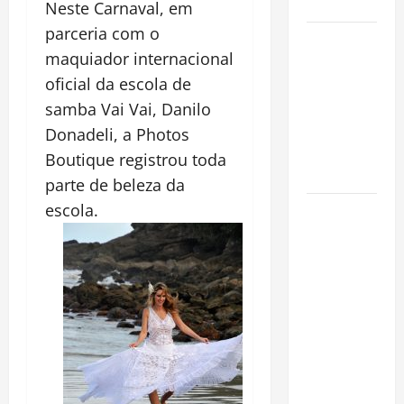
Cidade
Neste Carnaval, em
parceria com o
Incêndios
maquiador internacional
Florestais
oficial da escola de
na
Amazônia
samba Vai Vai, Danilo
Ameaçam o
Donadeli, a Photos
Futuro do
Boutique registrou toda
Bioma
parte de beleza da
escola.
Castanha-
do-Pará ou
Castanha-
da-
Amazônia?
Conheça o
Tesouro
Brasileiro
que