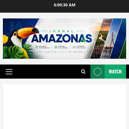
Skip
6:00:30 AM
to
content
WATCH
Primary
Menu