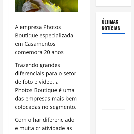
ÚLTIMAS
A empresa Photos
NOTÍCIAS
Boutique especializada
Cenário
em Casamentos
eleitoral no
comemora 20 anos
Amazonas
Trazendo grandes
aponta
diferenciais para o setor
disputa
acirrada
de foto e vídeo, a
entre Omar
Photos Boutique é uma
Aziz e Maria
das empresas mais bem
do Carmo
colocadas no segmento.
Ibama
Com olhar diferenciado
declara
e muita criatividade as
pirarucu