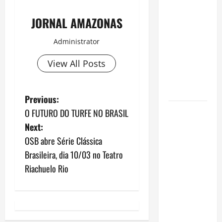
financeiro é
a chave
JORNAL AMAZONAS
para
preservar
Administrator
patrimônio
View All Posts
e garantir o
futuro da
família
P
Previous:
Garimpo
O FUTURO DO TURFE NO BRASIL
o
ilegal
Next:
transforma
s
OSB abre Série Clássica
redes
Brasileira, dia 10/03 no Teatro
t
sociais em
Riachuelo Rio
vitrine para
n
atividade
clandestina
a
na