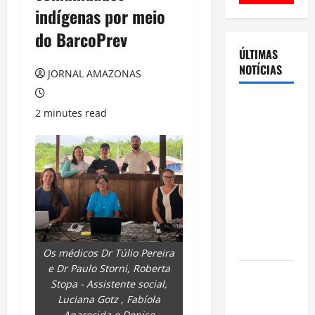
indígenas por meio
do BarcoPrev
ÚLTIMAS
NOTÍCIAS
JORNAL AMAZONAS
Cenário
2 minutes read
eleitoral no
Amazonas
aponta
disputa
acirrada
entre Omar
Aziz e Maria
do Carmo
Os médicos Dr Túlio Pereira
e Dr Paulo Storni, Roberta
Ibama
Stopa - Assistente social,
declara
Luciana Gotz , Fabíola
pirarucu
Aparecida e Denise