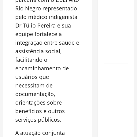
financeiro é
Rio Negro representado
a chave
pelo médico indigenista
para
Dr Túlio Pereira e sua
preservar
equipe fortalece a
patrimônio
e garantir o
integração entre saúde e
futuro da
assistência social,
família
facilitando o
encaminhamento de
Garimpo
usuários que
ilegal
transforma
necessitam de
redes
documentação,
sociais em
orientações sobre
vitrine para
benefícios e outros
atividade
serviços públicos.
clandestina
na
A atuação conjunta