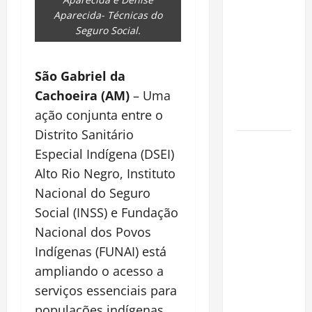
espécie
Aparecida- Técnicas do
invasora
Seguro Social.
fora da
Amazônia e
São Gabriel da
libera abate
Cachoeira (AM)
– Uma
sem
ação conjunta entre o
restrições
Distrito Sanitário
Manaus
Especial Indígena (DSEI)
Além dos
Alto Rio Negro, Instituto
Cartões-
Nacional do Seguro
Postais:
Social (INSS) e Fundação
Descubra
Espaços
Nacional dos Povos
Gratuitos
Indígenas (FUNAI) está
que
ampliando o acesso a
Revelam a
serviços essenciais para
Alma da
populações indígenas