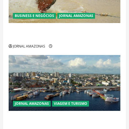
BUSINESS E NEGÓCIOS
JORNAL AMAZONAS
Ibama declara pirarucu espécie invasora fora da
Amazônia e libera abate sem restrições
JORNAL AMAZONAS
JORNAL AMAZONAS
VIAGEM E TURISMO
Manaus Além dos Cartões-Postais: Descubra
Espaços Gratuitos que Revelam a Alma da Cidade