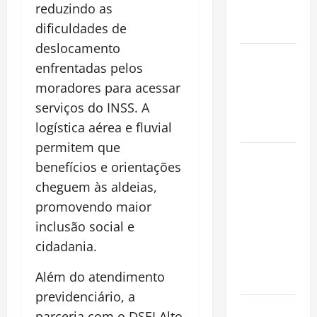
reduzindo as
Conquista o
dificuldades de
Mundo
deslocamento
Oropouche:
enfrentadas pelos
Uma
moradores para acessar
Doença
serviços do INSS. A
Tropical
logística aérea e fluvial
Emergente
permitem que
Dengue,
benefícios e orientações
zika e
cheguem às aldeias,
chikungunya:
promovendo maior
como
inclusão social e
prevenir as
doenças do
cidadania.
Aedes
Além do atendimento
aegypti
previdenciário, a
Planejamento
parceria com o DSEI Alto