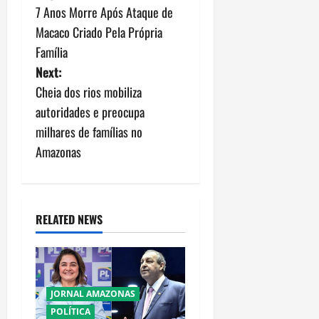
o
7 Anos Morre Após Ataque de
s
Macaco Criado Pela Própria
Família
t
Next:
n
Cheia dos rios mobiliza
autoridades e preocupa
a
milhares de famílias no
v
Amazonas
i
g
RELATED NEWS
a
t
JORNAL AMAZONAS
i
POLÍTICA