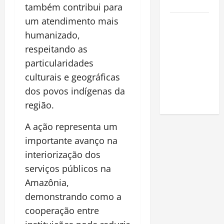
Amazônia
também contribui para
um atendimento mais
Como fazer
humanizado,
uma horta
em casa:
respeitando as
guia
particularidades
completo
culturais e geográficas
para
dos povos indígenas da
iniciantes
região.
A ação representa um
importante avanço na
interiorização dos
serviços públicos na
Amazônia,
demonstrando como a
cooperação entre