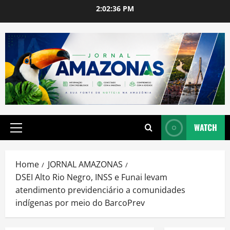
Skip
2:02:37 PM
to
content
WATCH
Primary
Menu
Home
JORNAL AMAZONAS
DSEI Alto Rio Negro, INSS e Funai levam
atendimento previdenciário a comunidades
indígenas por meio do BarcoPrev