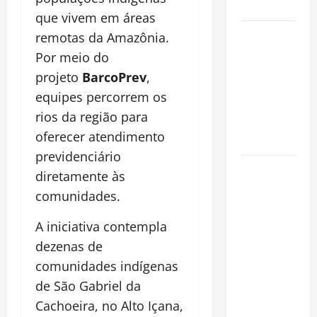
Cidade
que vivem em áreas
Incêndios
remotas da Amazônia.
Florestais
Por meio do
na
projeto
BarcoPrev
,
Amazônia
equipes percorrem os
Ameaçam o
rios da região para
Futuro do
oferecer atendimento
Bioma
previdenciário
Castanha-
diretamente às
do-Pará ou
comunidades.
Castanha-
da-
A iniciativa contempla
Amazônia?
dezenas de
Conheça o
comunidades indígenas
Tesouro
de São Gabriel da
Brasileiro
Cachoeira, no Alto Içana,
que